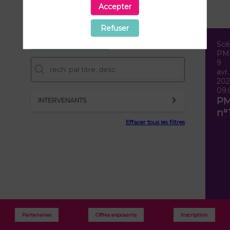
Accepter
Refuser
Vue synoptique
Sc
PM
9
avr.
202
09:
PM
INTERVENANTS
n°
Effacer tous les filtres
Sté
Ven
Dar
Partenaires
Offres exposants
Inscription
BO
GA