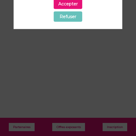
Scène
Accepter
PMEx
Refuser
Intervenant
:
Nicolas
Zibell
Partenaires
Offres exposants
Inscription