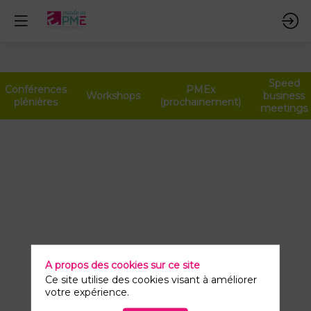
Speed
Conférences
PMEx
Workshops
business
plénières
(prochainement)
meetings
PMEx
n°13
9
avr.
2026
—
15:30
A propos des cookies sur ce site
-
Ce site utilise des cookies visant à améliorer
votre expérience.
15:45