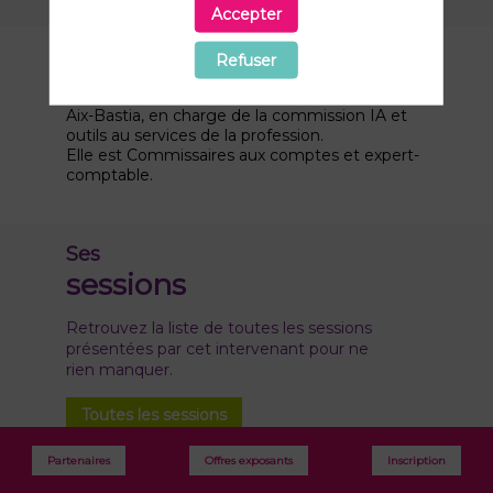
Accepter
Description
Refuser
Madame Michaud-Rastoll est élue de la CRCC
Aix-Bastia, en charge de la commission IA et
outils au services de la profession.
Elle est Commissaires aux comptes et expert-
comptable.
Ses
sessions
Retrouvez la liste de toutes les sessions
présentées par cet intervenant pour ne
rien manquer.
Toutes les sessions
Partenaires
Offres exposants
Inscription