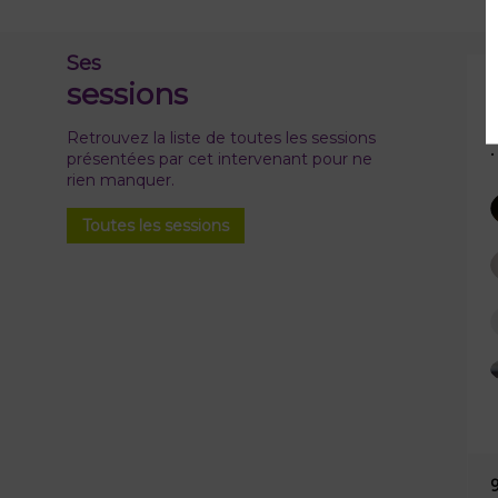
Ses
sessions
•
Retrouvez la liste de toutes les sessions
présentées par cet intervenant pour ne
rien manquer.
Toutes les sessions
9