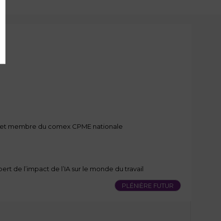
n et membre du comex CPME nationale
ert de l’impact de l’IA sur le monde du travail
PLÉNIÈRE FUTUR