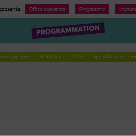
xposants
Offres exposants
Programme
Inscript
nces plénières
Workshops
PMEx
Speed business me