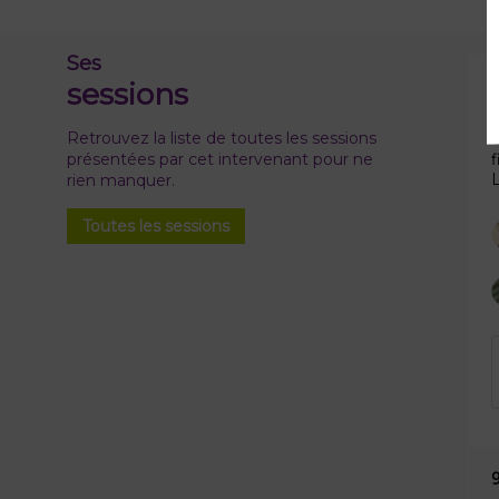
Ses
sessions
Retrouvez la liste de toutes les sessions
présentées par cet intervenant pour ne
L
rien manquer.
Toutes les sessions
9