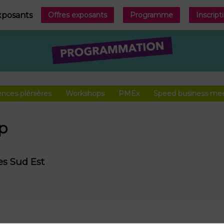
xposants
Offres exposants
Programme
Inscript
nces plénières
Workshops
PMEx
Speed business me
p
s Sud Est