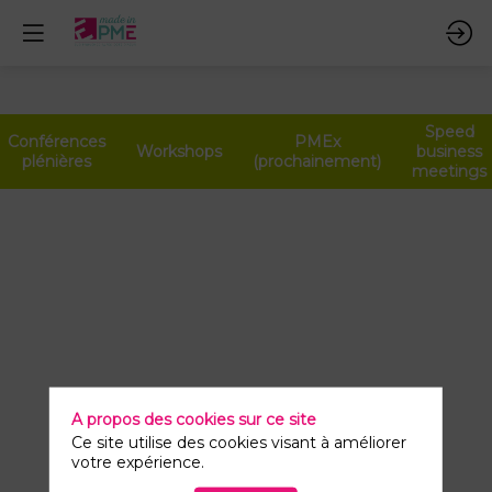
Speed
Conférences
PMEx
Workshops
business
plénières
(prochainement)
meetings
Rencontre
acheteurs
9
avr.
2026
—
15:00
A propos des cookies sur ce site
-
Ce site utilise des cookies visant à améliorer
votre expérience.
16:00