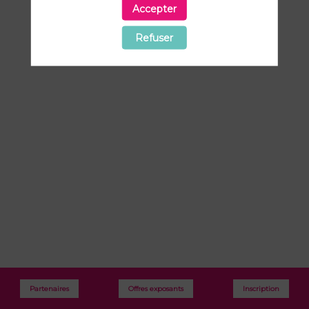
Espace
Accepter
networking
Refuser
Partenaires
Offres exposants
Inscription