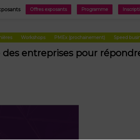
xposants
Offres exposants
Programme
Inscript
nières
Workshops
PMEx (prochainement)
Speed busi
e des entreprises pour répondr