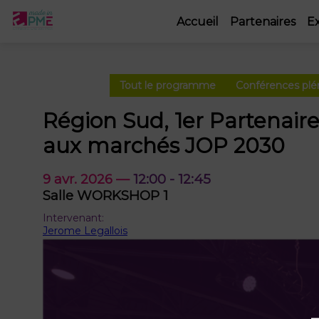
Accueil
Partenaires
E
Tout le programme
Conférences plé
Région Sud, 1er Partenair
aux marchés JOP 2030
9 avr. 2026
—
12:00
-
12:45
Salle WORKSHOP 1
Intervenant
:
Jerome Legallois