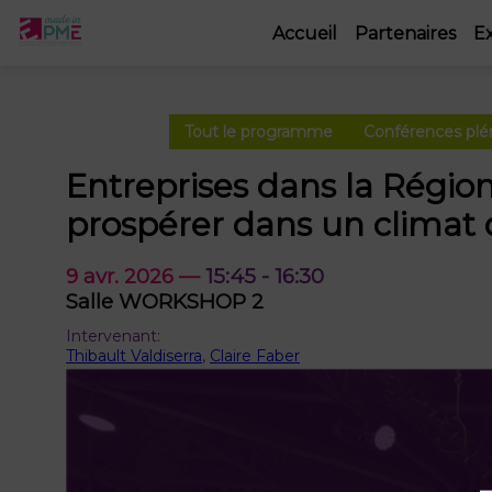
Accueil
Partenaires
E
Tout le programme
Conférences plé
Entreprises dans la Région
prospérer dans un climat
9 avr. 2026
—
15:45
-
16:30
Salle WORKSHOP 2
Intervenant
:
Thibault Valdiserra
,
Claire Faber