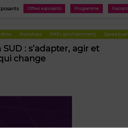
xposants
Offres exposants
Programme
Inscript
nières
Workshops
PMEx (prochainement)
Speed busi
 SUD : s’adapter, agir et
 qui change