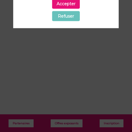
de
Accepter
l’entreprise
Refuser
9
avr.
2026
—
15:00
-
15:45
Salle
WORKSHOP
3
Intervenant
:
Robert
Jimenez
,
Loréna
Piacentino
Partenaires
Offres exposants
Inscription