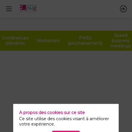
Speed
Conférences
PMEx
Workshops
business
plénières
(prochainement)
meetings
Speed
business
meeting
9
avr.
2026
A propos des cookies sur ce site
—
Ce site utilise des cookies visant à améliorer
10:00
votre expérience.
-