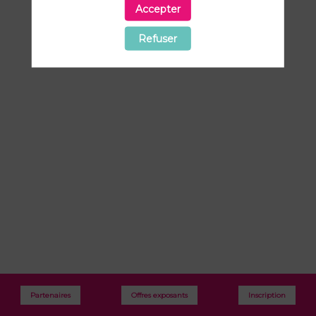
11:00
Accepter
Espace
Refuser
networking
Partenaires
Offres exposants
Inscription