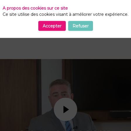
ts à optimiser leur budget énergie, en leur apportant
e et adaptée à leurs besoins, baisser leurs
A propos des cookies sur ce site
00 clients, 835 000 sites fournis en gaz naturel,
Ce site utilise des cookies visant à améliorer votre expérience.
iométhane. #withENGIE Suivez-nous également sur
Accepter
Refuser