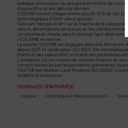
politique d’innovation du groupe permettent de conce
d’aujourd’hui et aux défis de demain.
VDSYS© investit chaque année plus de 15 % de son CA 
technologiques à forte valeur ajoutée.
Fabricant français et N°1 sur le marché de la vidéoprot
sans fil, alimentations secourues et des caméra nomad
communes en réseau sans fil sécurisé haut débit ave
VIGICAM© en service.
La société VDSYS© est engagée dans une démarche de 
depuis 2017 et certification ISO 9001. Elle est impliq
charte et des valeurs RSE et établit des partenariats ét
L’entreprise a pour mission de mesurer l’impact de ses a
compte toutes les parties prenantes (partenaires, fournis
VDSYS© est labellisé Lucie Progress ISO 26000. Les pr
durables et biosourcés.
Secteur(s) d'activité(s)
Industrie
Informatique et télécommunication
Servic